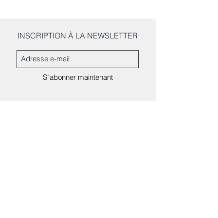
INSCRIPTION À LA NEWSLETTER
S`abonner maintenant
Produkte
K Nehlaser
Die Info
Über
Kostüme
FAQ
Hemden
Wo finden Sie uns?
Werdegang
Zubehör
Ausstellungsraum
Allgemeiner Verkaufszustand
© 2018 Nehlaser. Erstellt von MEDIALIVE Production
Kontakt
Neuenburg Schweiz
Schweiz
E-Mail:
info@nehlaser.com
Telefon:
+41 78 904 42 96