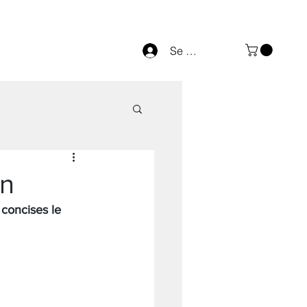
Se connecter
on
concises le 