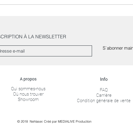
Nos e
Les nouveaux accessoires
pour hommes
SCRIPTION À LA NEWSLETTER
S`abonner main
A propos
Info
Qui sommes-nous
FAQ
Où nous trouver
Carrière
Showroom
Condition générale de vente
© 2018 Nehlaser. Créé par MEDIALIVE Production