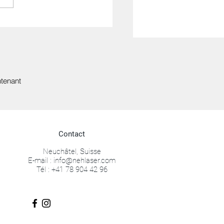
nvies pour l’été
tenant
Contact
Neuchâtel, Suisse
E-mail :
info@nehlaser.com
Tél :
+41 78 904 42 96