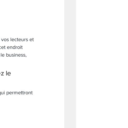
vos lecteurs et 
et endroit 
e business, 
z le 
ui permettront 