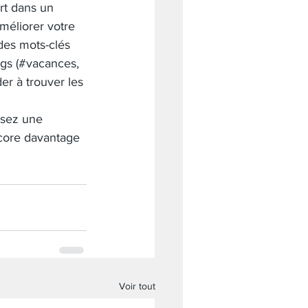
rt dans un 
méliorer votre 
des mots-clés 
ags (#vacances, 
der à trouver les 
ssez une 
ncore davantage 
Voir tout