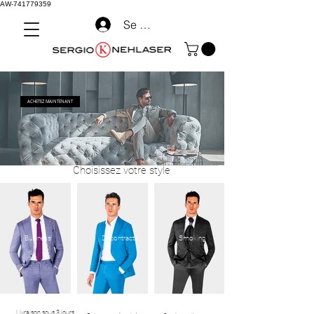
AW-741779359
Se connecter
ACHETEZ MAINTENANT
Choisissez votre style
Business
Décontracté
Smoking
Livraison sous 3 jours