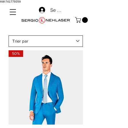
AW-741779359
Se connecter
50%