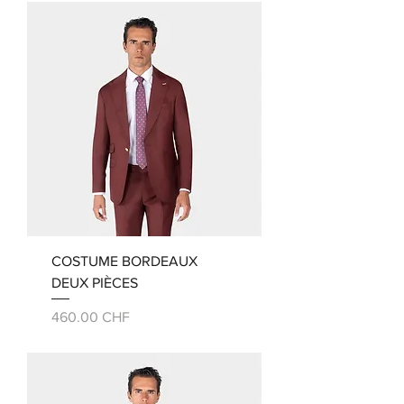
COSTUME BORDEAUX
DEUX PIÈCES
Prix
460.00 CHF