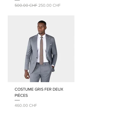
Prix original
Prix promotionnel
500.00 CHF
250.00 CHF
COSTUME GRIS FER DEUX
PIÈCES
Prix
460.00 CHF