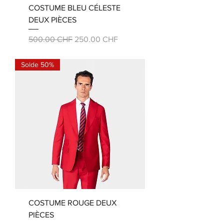
COSTUME BLEU CÉLESTE
DEUX PIÈCES
Prix original
Prix promotionnel
500.00 CHF
250.00 CHF
Solde 50%
COSTUME ROUGE DEUX
PIÈCES