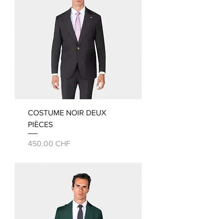
COSTUME NOIR DEUX
PIÈCES
Prix
450.00 CHF