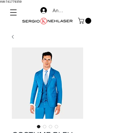
AW-741779359
Anmelden